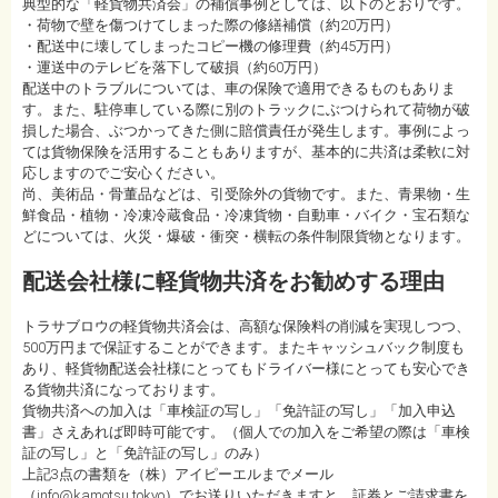
典型的な「軽貨物共済会」の補償事例としては、以下のとおりです。
・荷物で壁を傷つけてしまった際の修繕補償（約20万円）
・配送中に壊してしまったコピー機の修理費（約45万円）
・運送中のテレビを落下して破損（約60万円）
配送中のトラブルについては、車の保険で適用できるものもありま
す。また、駐停車している際に別のトラックにぶつけられて荷物が破
損した場合、ぶつかってきた側に賠償責任が発生します。事例によっ
ては貨物保険を活用することもありますが、基本的に共済は柔軟に対
応しますのでご安心ください。
尚、美術品・骨董品などは、引受除外の貨物です。また、青果物・生
鮮食品・植物・冷凍冷蔵食品・冷凍貨物・自動車・バイク・宝石類な
どについては、火災・爆破・衝突・横転の条件制限貨物となります。
配送会社様に軽貨物共済をお勧めする理由
トラサブロウの軽貨物共済会は、高額な保険料の削減を実現しつつ、
500万円まで保証することができます。またキャッシュバック制度も
あり、軽貨物配送会社様にとってもドライバー様にとっても安心でき
る貨物共済になっております。
貨物共済への加入は「車検証の写し」「免許証の写し」「加入申込
書」さえあれば即時可能です。（個人での加入をご希望の際は「車検
証の写し」と「免許証の写し」のみ）
上記3点の書類を（株）アイピーエルまでメール
（info@kamotsu.tokyo）でお送りいただきますと、証券とご請求書を