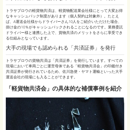
トラサブロウの軽貨物共済は、軽貨物配送業会社様にとって大変お得
なキャッシュバック制度があります（個人契約は対象外）。たとえ
ば、A運送会社様からドライバーさん10人をご紹介いただけた場合、
掛け金の10％がキャッシュバックされることになるのです。業務委託
ドライバー様と連携した上で、貨物共済のメリットをさらに享受でき
る仕組みとなっています。
大手の現場でも認められる「共済証券」を発行
トラサブロウの貨物共済は「共済証券」を発行しています。すべての
現場において車両ごとに運営母体である「軽貨物共済会」の印鑑付き
共済証券が発行されているため、佐川急便・ヤマト運輸といった大手
運送会社の現場にも入ることができます。
「軽貨物共済会」の具体的な補償事例を紹介