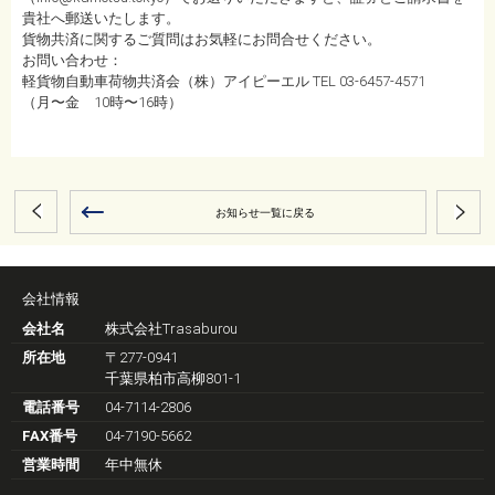
貴社へ郵送いたします。
貨物共済に関するご質問はお気軽にお問合せください。
お問い合わせ：
軽貨物自動車荷物共済会（株）アイピーエル TEL 03-6457-4571
（月〜金 10時〜16時）
お知らせ一覧に戻る
会社情報
会社名
株式会社Trasaburou
所在地
〒277-0941
千葉県柏市高柳801-1
電話番号
04-7114-2806
FAX番号
04-7190-5662
営業時間
年中無休