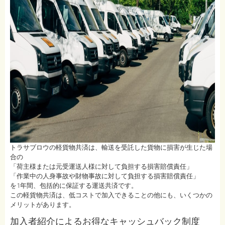
トラサブロウの軽貨物共済は、輸送を受託した貨物に損害が生じた場
合の
「荷主様または元受運送人様に対して負担する損害賠償責任」
「作業中の人身事故や財物事故に対して負担する損害賠償責任」
を1年間、包括的に保証する運送共済です。
この軽貨物共済は、低コストで加入できることの他にも、いくつかの
メリットがあります。
加入者紹介によるお得なキャッシュバック制度