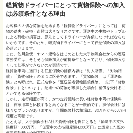
軽貨物ドライバーにとって貨物保険への加入
は必須条件となる理由
お客様の大切な荷物を配送する「軽貨物ドライバー」にとっては、荷
物の紛失・破損・盗難は大きなリスクです。運送中の事故やトラブル
による荷物の損害は、原則としてドライバーが弁償しなければならな
いからです。そのため、軽貨物ドライバーにとって任意保険の加入は
必須といえます。
また、佐川急便・ヤマト運輸をはじめとした大手物流会社からの運送
業務受注は、そもそも保険加入が前提条件となっており、保険加入な
くして仕事ができないのが実情です。
軽貨物車両に適用する任意保険の補償内容は「対人賠償」「対物賠
償」「貨物保険」の３つに区分できます。「貨物保険」は「運送保
険」とも呼ばれ、正式名称を「運送業者貨物賠償保険」（以下「貨物
保険」）といいます。配達中の荷物が破損した場合に補償を受けるこ
とができる保険です。
しかし、走行頻度が高く、かつ走行距離の長い軽貨物車両の保険料
は、自家用車と比較すると高くなることが一般的です。損保会社には
様々なプランがありますが、年間保険料の相場は、30万円から60万円
程度と高額です。
たとえば、大手損保会社A社の貨物保険を例にとると「輸送中の支払
限度額1,000万円」「仮置中の支払限度額4,000万円」に設定した際の
年間保険料は約56万円です。