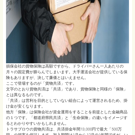
損保会社の貨物保険は高額ですから、ドライバーさん一人あたりの
月々の固定費が膨らんでしまいます。大手運送会社が提供している保
険もありますが、決して廉価とはいえません。
ここで登場するのが「貨物共済」です。
文字のとおり貨物共済は「共済」であり、貨物保険と同様の「保険」
とは異なるものです。
「共済」は営利を目的としていない組合によって運営されるため、掛
け金が安くなります。
他方「保険」は保険会社が資金運用をすることを前提とした金融商品
の１つです。「都道府県民共済」と「生命保険」の違いをイメージす
るとわかりやすいかもしれません。
トラサブロウの貨物共済は、共済掛金年間13,000円で最大「500万
円」の損害を保証します。加入期間は1月から12月の1年間ですが、い