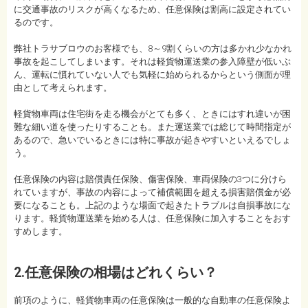
に交通事故のリスクが高くなるため、任意保険は割高に設定されてい
るのです。
弊社トラサブロウのお客様でも、8～9割くらいの方は多かれ少なかれ
事故を起こしてしまいます。それは軽貨物運送業の参入障壁が低いぶ
ん、運転に慣れていない人でも気軽に始められるからという側面が理
由として考えられます。
軽貨物車両は住宅街を走る機会がとても多く、ときにはすれ違いが困
難な細い道を使ったりすることも。また運送業では総じて時間指定が
あるので、急いでいるときには特に事故が起きやすいといえるでしょ
う。
任意保険の内容は​​賠償責任保険、傷害保険、車両保険の3つに分けら
れていますが、事故の内容によって補償範囲を超える損害賠償金が必
要になることも。上記のような場面で起きたトラブルは自損事故にな
ります。軽貨物運送業を始める人は、任意保険に加入することをおす
すめします。
2.任意保険の相場はどれくらい？
前項のように、軽貨物車両の任意保険は一般的な自動車の任意保険よ