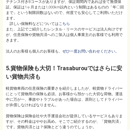
テナンス付きBコースがありますが、保証期間内であれば全て無償保
証。保証は1ヶ月または1,000km以内という制限はあるものの「年〇回
まで」という制限回数はないので、何度でも安心してご利用いただけ
ます。
詳しい保険料などについては
こちら
また、上記でご紹介したレンタル・リースのサービスは法人向けです
が、任意保険や貨物共済へのご加入は個人事業主のお客様でも利用で
きます。
法人のお客様も個人のお客様も、
ぜひ一度お問い合わせください。
5.貨物保険も大切！Trasaburouではさらに安
い貨物共済も
軽貨物車両の任意保険の重要さを紹介しましたが、軽貨物ドライバー
にとって貨物用の保険も必須。お客様から預かった大切な荷物。運送
中に万が一、事故やトラブルがあった場合は、原則としてドライバー
が弁償しなければなりません。
貨物保険は保険会社や大手運送会社が提供しているサービスもありま
すが、その料金はややお高め。そこでご紹介するのが、「貨物共済」
です。貨物共済とは？保険とどう違うのでしょうか。