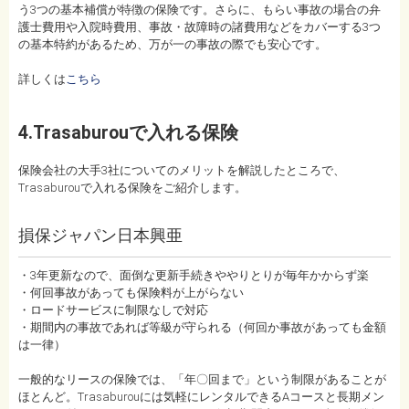
う3つの基本補償が特徴の保険です。さらに、もらい事故の場合の弁
護士費用や入院時費用、事故・故障時の諸費用などをカバーする3つ
の基本特約があるため、万が一の事故の際でも安心です。
詳しくは
こちら
4.Trasaburouで入れる保険
保険会社の大手3社についてのメリットを解説したところで、
Trasaburouで入れる保険をご紹介します。
損保ジャパン日本興亜
・3年更新なので、面倒な更新手続きややりとりが毎年かからず楽
・何回事故があっても保険料が上がらない
・ロードサービスに制限なしで対応
・期間内の事故であれば等級が守られる（何回か事故があっても金額
は一律）
一般的なリースの保険では、「年〇回まで」という制限があることが
ほとんど。Trasaburouには気軽にレンタルできるAコースと長期メン