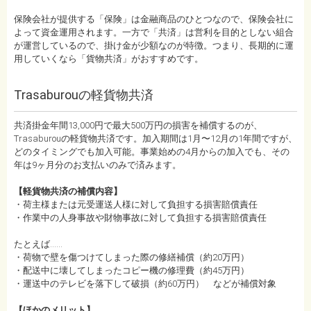
保険会社が提供する「保険」は金融商品のひとつなので、保険会社に
よって資金運用されます。一方で「共済」は営利を目的としない組合
が運営しているので、掛け金が少額なのが特徴。つまり、長期的に運
用していくなら「貨物共済」がおすすめです。
Trasaburouの軽貨物共済
共済掛金年間13,000円で最大500万円の損害を補償するのが、
Trasaburouの軽貨物共済です。加入期間は1月〜12月の1年間ですが、
どのタイミングでも加入可能。事業始めの4月からの加入でも、その
年は9ヶ月分のお支払いのみで済みます。
【軽貨物共済の補償内容】
・荷主様または元受運送人様に対して負担する損害賠償責任
・作業中の人身事故や財物事故に対して負担する損害賠償責任
たとえば……
・荷物で壁を傷つけてしまった際の修繕補償（約20万円）
・配送中に壊してしまったコピー機の修理費（約45万円）
・運送中のテレビを落下して破損（約60万円） などが補償対象
【ほかのメリット】