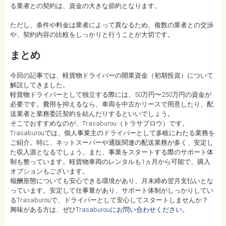
る業者との契約は、資金の大きな節約となります。
ただし、条件や料金は業者によって異なるため、複数の業者との交渉
や、契約内容の比較をしっかりと行うことが大切です。
まとめ
今回の記事では、軽貨物ドライバーの開業資金（初期投資）について
解説してきました。
軽貨物ドライバーとして独立する際には、50万円〜250万円の資金が
必要です。費用を抑えるなら、車両を中古かリースで用意したり、配
送業者と業務委託契約を結んだりするといいでしょう。
そこでおすすめなのが、Trasaburou（トラサブロウ）です。
Trasaburouでは、個人事業主のドライバーとして多岐にわたる業務を
ご紹介。特に、ネットスーパーや通販関連の配送業務が多く、安定し
た収入源となるでしょう。また、事業をスタートする際のサポート体
制も整っています。軽貨物車両のレンタルも1ヵ月から可能で、購入
オプションもございます。
報酬形態についても安心できる環境があり、月末締め翌月支払いとな
っています。安定して仕事量があり、サポート体制がしっかりしてい
るTrasaburouで、ドライバーとして安心してスタートしませんか？
興味がある方は、ぜひ
Trasaburouにお問い合わせください。