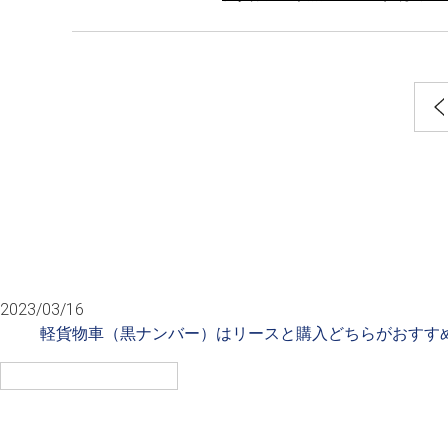
2023/03/16
軽貨物車（黒ナンバー）はリースと購入どちらがおすす
検
索: